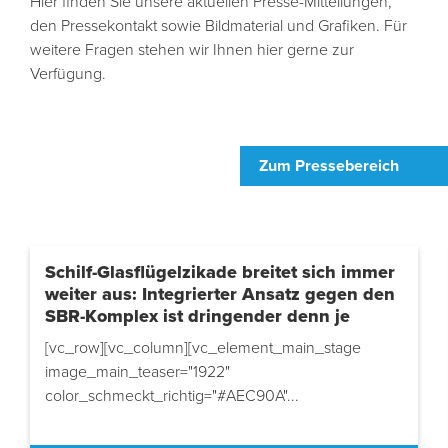
Hier finden Sie unsere aktuellen Presse-Mitteilungen,
den Pressekontakt sowie Bildmaterial und Grafiken. Für
weitere Fragen stehen wir Ihnen hier gerne zur
Verfügung.
Zum Pressebereich
Zuckersteuer: Die Rechnung zahlt die
Land- und Ernährungswirtschaft mit
Arbeitsplatz- und Einkommensverlusten –
die Koalition selbst bezahlt es mit
verlorenem Wählervertrauen
Die ursprünglich diskutierte Zuckerabgabe scheint
vom Tisch zu sein. Stattdessen soll nun doch eine...